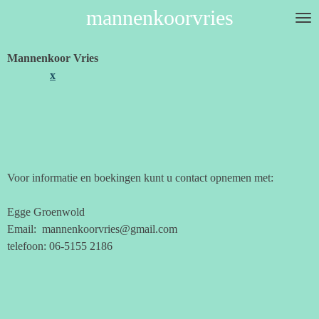
mannenkoorvries
Ga
direct
naar
Mannenkoor Vries
de
x
hoofdinhoud
Voor informatie en boekingen kunt u contact opnemen met:
Egge Groenwold
Email: mannenkoorvries@gmail.com
telefoon: 06-5155 2186